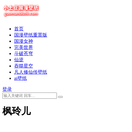
首页
国漫壁纸重置版
国漫女神
完美世界
斗破苍穹
仙逆
吞噬星空
凡人修仙传壁纸
ai壁纸
登录
枫玲儿