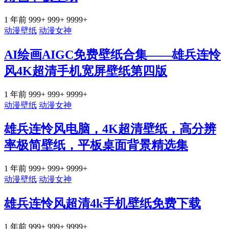
1 年前
999+
999+
9999+
动漫壁纸
动漫女神
AI绘画AIGC免费壁纸合集——雄兵连怜
风4K超清手机宽屏壁纸第四版
1 年前
999+
999+
9999+
动漫壁纸
动漫女神
雄兵连怜风电脑，4K超清壁纸，高分辨
率极简壁纸，平板桌面背景精选集
1 年前
999+
999+
9999+
动漫壁纸
动漫女神
雄兵连怜风超清4k手机壁纸免费下载
1 年前
999+
999+
9999+