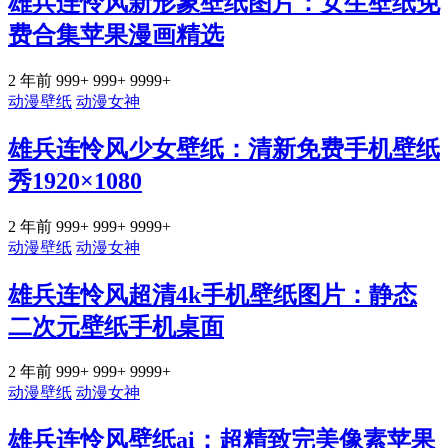
雄兵连怜风新形象壁纸图片：女生壁纸免
费合集苹果漫画精选
2 年前
999+
999+
9999+
动漫壁纸
动漫女神
雄兵连怜风少女壁纸：清新免费手机壁纸
秀1920×1080
2 年前
999+
999+
9999+
动漫壁纸
动漫女神
雄兵连怜风超清4k手机壁纸图片：静态
二次元壁纸手机桌面
2 年前
999+
999+
9999+
动漫壁纸
动漫女神
雄兵连怜风壁纸ai：超精致完美像素苹果