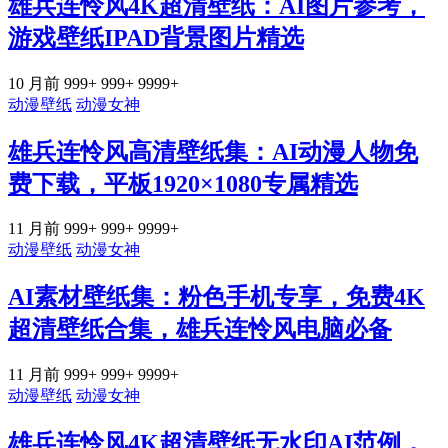
雄兵连怜风4K超清壁纸：AI图片参考，
游戏壁纸IPAD背景图片精选
10 月前
999+
999+
9999+
动漫壁纸
动漫女神
雄兵连怜风高清壁纸集：AI动漫人物免
费下载，平板1920×1080专属精选
11 月前
999+
999+
9999+
动漫壁纸
动漫女神
AI素材壁纸集：粉色手机专享，免费4K
超清壁纸合集，雄兵连怜风电脑必备
11 月前
999+
999+
9999+
动漫壁纸
动漫女神
雄兵连怜风4K超清壁纸无水印AI范例，