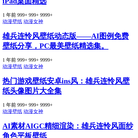
iPad桌面精选
1 年前
999+
999+
9999+
动漫壁纸
动漫女神
雄兵连怜风壁纸动态版——AI图例免费
壁纸分享，PC最美壁纸精选集。
1 年前
999+
999+
9999+
动漫壁纸
动漫女神
热门游戏壁纸安卓ins风：雄兵连怜风壁
纸头像图片大全集
1 年前
999+
999+
9999+
动漫壁纸
动漫女神
AI素材AIGC精细渲染：雄兵连怜风面纱
角色平板壁纸