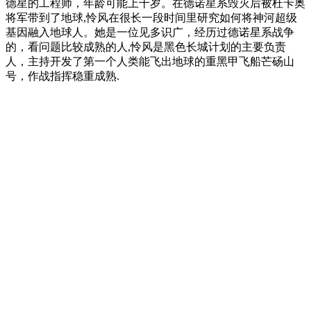
德星的工程师，年龄可能上千岁。在德诺星系毁灭后被杜卡奥
将军带到了地球,怜风在很长一段时间里研究如何将神河超级
基因融入地球人。她是一位见多识广，经历过德诺星系战争
的，看问题比较成熟的人,怜风是黑色长城计划的主要负责
人，主持开发了第一个人类能飞出地球的重黑甲飞船芒砀山
号，作战指挥稳重成熟.