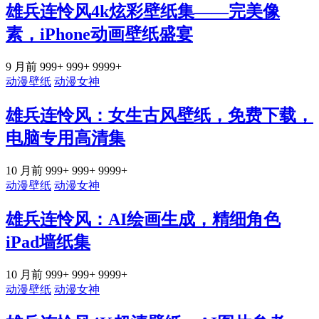
雄兵连怜风4k炫彩壁纸集——完美像
素，iPhone动画壁纸盛宴
9 月前
999+
999+
9999+
动漫壁纸
动漫女神
雄兵连怜风：女生古风壁纸，免费下载，
电脑专用高清集
10 月前
999+
999+
9999+
动漫壁纸
动漫女神
雄兵连怜风：AI绘画生成，精细角色
iPad墙纸集
10 月前
999+
999+
9999+
动漫壁纸
动漫女神