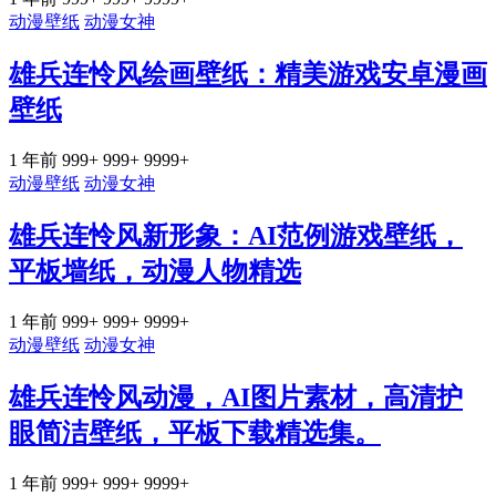
动漫壁纸
动漫女神
雄兵连怜风绘画壁纸：精美游戏安卓漫画
壁纸
1 年前
999+
999+
9999+
动漫壁纸
动漫女神
雄兵连怜风新形象：AI范例游戏壁纸，
平板墙纸，动漫人物精选
1 年前
999+
999+
9999+
动漫壁纸
动漫女神
雄兵连怜风动漫，AI图片素材，高清护
眼简洁壁纸，平板下载精选集。
1 年前
999+
999+
9999+