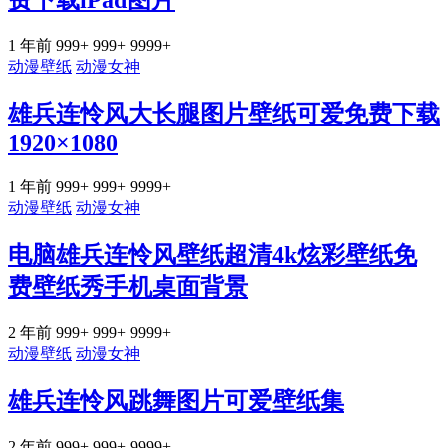
费下载iPad图片
1 年前
999+
999+
9999+
动漫壁纸
动漫女神
雄兵连怜风大长腿图片壁纸可爱免费下载
1920×1080
1 年前
999+
999+
9999+
动漫壁纸
动漫女神
电脑雄兵连怜风壁纸超清4k炫彩壁纸免
费壁纸秀手机桌面背景
2 年前
999+
999+
9999+
动漫壁纸
动漫女神
雄兵连怜风跳舞图片可爱壁纸集
2 年前
999+
999+
9999+