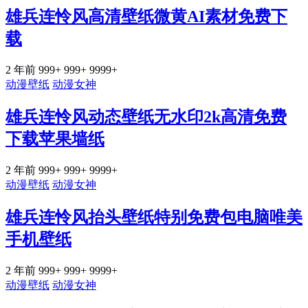
雄兵连怜风高清壁纸微黄AI素材免费下
载
2 年前
999+
999+
9999+
动漫壁纸
动漫女神
雄兵连怜风动态壁纸无水印2k高清免费
下载苹果墙纸
2 年前
999+
999+
9999+
动漫壁纸
动漫女神
雄兵连怜风抬头壁纸特别免费包电脑唯美
手机壁纸
2 年前
999+
999+
9999+
动漫壁纸
动漫女神