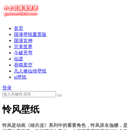
首页
国漫壁纸重置版
国漫女神
完美世界
斗破苍穹
仙逆
吞噬星空
凡人修仙传壁纸
ai壁纸
登录
怜风壁纸
怜风是动画《雄兵连》系列中的重要角色，怜风原名伽娜，是