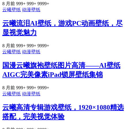
8 月前
999+
999+
9999+
云曦壁纸
动漫壁纸
云曦流泪AI壁纸，游戏PC动画壁纸，尽
显视觉魅力
8 月前
999+
999+
9999+
云曦壁纸
动漫壁纸
国漫云曦旗袍壁纸图片高清——AI壁纸
AIGC完美像素iPad锁屏壁纸集锦
8 月前
999+
999+
9999+
云曦壁纸
动漫壁纸
云曦高清专辑游戏壁纸，1920×1080精选
搭配，完美视觉体验