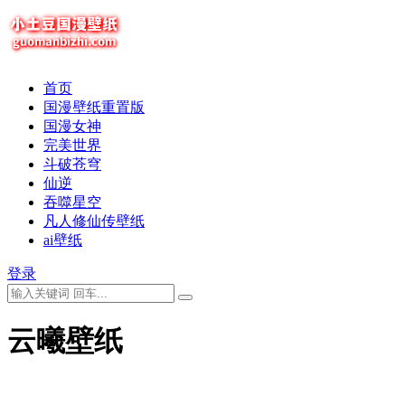
首页
国漫壁纸重置版
国漫女神
完美世界
斗破苍穹
仙逆
吞噬星空
凡人修仙传壁纸
ai壁纸
登录
云曦壁纸