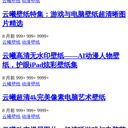
云曦壁纸
动漫壁纸
云曦壁纸特集：游戏与电脑壁纸超清晰图
片精选
8 月前
999+
999+
9999+
云曦壁纸
动漫壁纸
云曦高清无水印壁纸——AI动漫人物壁
纸，护眼iPad炫彩壁纸集
8 月前
999+
999+
9999+
云曦壁纸
动漫壁纸
云曦超清4k完美像素电脑艺术壁纸
8 月前
999+
999+
9999+
云曦壁纸
动漫壁纸