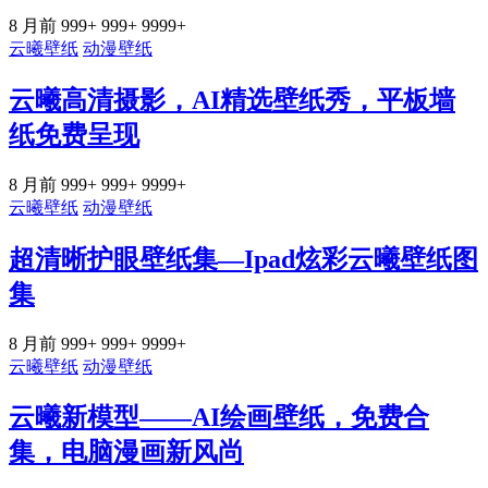
8 月前
999+
999+
9999+
云曦壁纸
动漫壁纸
云曦高清摄影，AI精选壁纸秀，平板墙
纸免费呈现
8 月前
999+
999+
9999+
云曦壁纸
动漫壁纸
超清晰护眼壁纸集—Ipad炫彩云曦壁纸图
集
8 月前
999+
999+
9999+
云曦壁纸
动漫壁纸
云曦新模型——AI绘画壁纸，免费合
集，电脑漫画新风尚