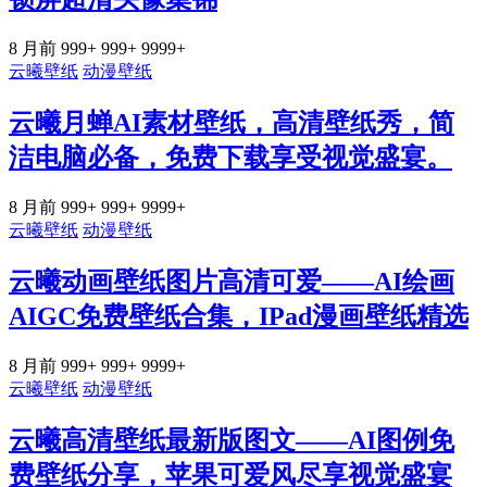
8 月前
999+
999+
9999+
云曦壁纸
动漫壁纸
云曦月蝉AI素材壁纸，高清壁纸秀，简
洁电脑必备，免费下载享受视觉盛宴。
8 月前
999+
999+
9999+
云曦壁纸
动漫壁纸
云曦动画壁纸图片高清可爱——AI绘画
AIGC免费壁纸合集，IPad漫画壁纸精选
8 月前
999+
999+
9999+
云曦壁纸
动漫壁纸
云曦高清壁纸最新版图文——AI图例免
费壁纸分享，苹果可爱风尽享视觉盛宴