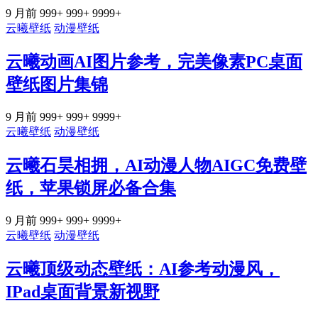
9 月前
999+
999+
9999+
云曦壁纸
动漫壁纸
云曦动画AI图片参考，完美像素PC桌面
壁纸图片集锦
9 月前
999+
999+
9999+
云曦壁纸
动漫壁纸
云曦石昊相拥，AI动漫人物AIGC免费壁
纸，苹果锁屏必备合集
9 月前
999+
999+
9999+
云曦壁纸
动漫壁纸
云曦顶级动态壁纸：AI参考动漫风，
IPad桌面背景新视野