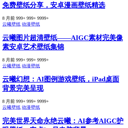
免费壁纸分享，安卓漫画壁纸精选
8 月前
999+
999+
9999+
云曦壁纸
动漫壁纸
云曦图片超清壁纸——AIGC素材完美像
素安卓艺术壁纸集锦
8 月前
999+
999+
9999+
云曦壁纸
动漫壁纸
云曦幻想：AI图例游戏壁纸，iPad桌面
背景完美呈现
8 月前
999+
999+
9999+
云曦壁纸
动漫壁纸
完美世界天命永绝云曦：AI参考AIGC护