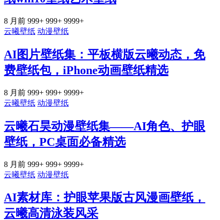
8 月前
999+
999+
9999+
云曦壁纸
动漫壁纸
AI图片壁纸集：平板横版云曦动态，免
费壁纸包，iPhone动画壁纸精选
8 月前
999+
999+
9999+
云曦壁纸
动漫壁纸
云曦石昊动漫壁纸集——AI角色、护眼
壁纸，PC桌面必备精选
8 月前
999+
999+
9999+
云曦壁纸
动漫壁纸
AI素材库：护眼苹果版古风漫画壁纸，
云曦高清泳装风采