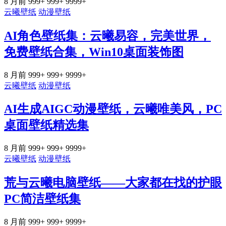
8 月前
999+
999+
9999+
云曦壁纸
动漫壁纸
AI角色壁纸集：云曦易容，完美世界，
免费壁纸合集，Win10桌面装饰图
8 月前
999+
999+
9999+
云曦壁纸
动漫壁纸
AI生成AIGC动漫壁纸，云曦唯美风，PC
桌面壁纸精选集
8 月前
999+
999+
9999+
云曦壁纸
动漫壁纸
荒与云曦电脑壁纸——大家都在找的护眼
PC简洁壁纸集
8 月前
999+
999+
9999+