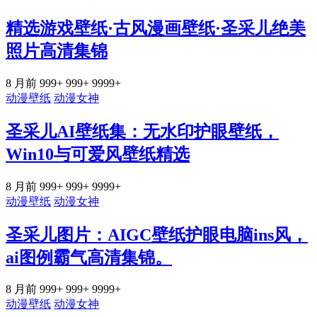
精选游戏壁纸·古风漫画壁纸·圣采儿绝美
照片高清集锦
8 月前
999+
999+
9999+
动漫壁纸
动漫女神
圣采儿AI壁纸集：无水印护眼壁纸，
Win10与可爱风壁纸精选
8 月前
999+
999+
9999+
动漫壁纸
动漫女神
圣采儿图片：AIGC壁纸护眼电脑ins风，
ai图例霸气高清集锦。
8 月前
999+
999+
9999+
动漫壁纸
动漫女神