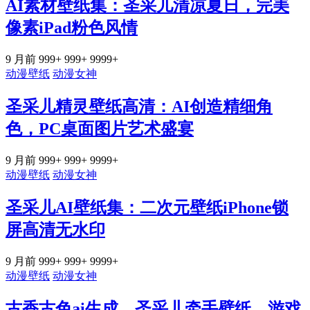
AI素材壁纸集：圣采儿清凉夏日，完美
像素iPad粉色风情
9 月前
999+
999+
9999+
动漫壁纸
动漫女神
圣采儿精灵壁纸高清：AI创造精细角
色，PC桌面图片艺术盛宴
9 月前
999+
999+
9999+
动漫壁纸
动漫女神
圣采儿AI壁纸集：二次元壁纸iPhone锁
屏高清无水印
9 月前
999+
999+
9999+
动漫壁纸
动漫女神
古香古色ai生成，圣采儿牵手壁纸，游戏