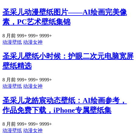
圣采儿动漫壁纸图片——AI绘画完美像
素，PC艺术壁纸集锦
8 月前
999+
999+
9999+
动漫壁纸
动漫女神
圣采儿壁纸小时候：护眼二次元电脑宽屏
壁纸精选
8 月前
999+
999+
9999+
动漫壁纸
动漫女神
圣采儿龙皓宸动态壁纸：AI绘画参考，
作品免费下载，iPhone专属壁纸集
8 月前
999+
999+
9999+
动漫壁纸
动漫女神