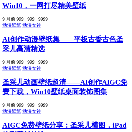
Win10，一网打尽精美壁纸
9 月前
999+
999+
9999+
动漫壁纸
动漫女神
AI创作动漫壁纸集——平板古香古色圣
采儿高清精选
9 月前
999+
999+
9999+
动漫壁纸
动漫女神
圣采儿动画壁纸超清——AI创作AIGC免
费下载，Win10壁纸桌面装饰图集
9 月前
999+
999+
9999+
动漫壁纸
动漫女神
AIGC免费壁纸分享：圣采儿横图，iPad