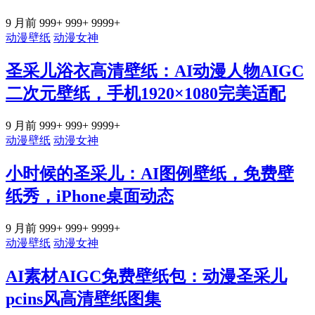
9 月前
999+
999+
9999+
动漫壁纸
动漫女神
圣采儿浴衣高清壁纸：AI动漫人物AIGC
二次元壁纸，手机1920×1080完美适配
9 月前
999+
999+
9999+
动漫壁纸
动漫女神
小时候的圣采儿：AI图例壁纸，免费壁
纸秀，iPhone桌面动态
9 月前
999+
999+
9999+
动漫壁纸
动漫女神
AI素材AIGC免费壁纸包：动漫圣采儿
pcins风高清壁纸图集