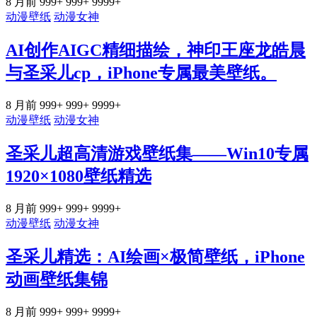
8 月前
999+
999+
9999+
动漫壁纸
动漫女神
AI创作AIGC精细描绘，神印王座龙皓晨
与圣采儿cp，iPhone专属最美壁纸。
8 月前
999+
999+
9999+
动漫壁纸
动漫女神
圣采儿超高清游戏壁纸集——Win10专属
1920×1080壁纸精选
8 月前
999+
999+
9999+
动漫壁纸
动漫女神
圣采儿精选：AI绘画×极简壁纸，iPhone
动画壁纸集锦
8 月前
999+
999+
9999+