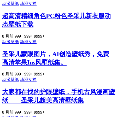
动漫壁纸
动漫女神
超高清精细角色PC粉色圣采儿新衣服动
态壁纸下载
8 月前
999+
999+
9999+
动漫壁纸
动漫女神
圣采儿蒙眼图片，AI创造壁纸秀，免费
高清苹果Ins风壁纸集。
8 月前
999+
999+
9999+
动漫壁纸
动漫女神
大家都在找的护眼壁纸，手机古风漫画壁
纸——圣采儿超美高清壁纸集
8 月前
999+
999+
9999+