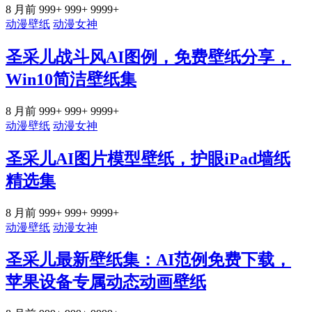
8 月前
999+
999+
9999+
动漫壁纸
动漫女神
圣采儿战斗风AI图例，免费壁纸分享，
Win10简洁壁纸集
8 月前
999+
999+
9999+
动漫壁纸
动漫女神
圣采儿AI图片模型壁纸，护眼iPad墙纸
精选集
8 月前
999+
999+
9999+
动漫壁纸
动漫女神
圣采儿最新壁纸集：AI范例免费下载，
苹果设备专属动态动画壁纸