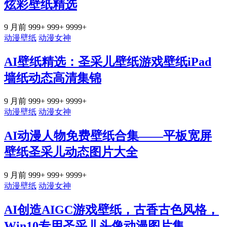
炫彩壁纸精选
9 月前
999+
999+
9999+
动漫壁纸
动漫女神
AI壁纸精选：圣采儿壁纸游戏壁纸iPad
墙纸动态高清集锦
9 月前
999+
999+
9999+
动漫壁纸
动漫女神
AI动漫人物免费壁纸合集——平板宽屏
壁纸圣采儿动态图片大全
9 月前
999+
999+
9999+
动漫壁纸
动漫女神
AI创造AIGC游戏壁纸，古香古色风格，
Win10专用圣采儿头像动漫图片集