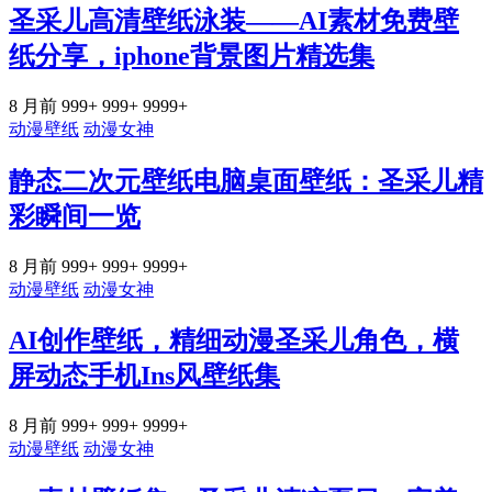
圣采儿高清壁纸泳装——AI素材免费壁
纸分享，iphone背景图片精选集
8 月前
999+
999+
9999+
动漫壁纸
动漫女神
静态二次元壁纸电脑桌面壁纸：圣采儿精
彩瞬间一览
8 月前
999+
999+
9999+
动漫壁纸
动漫女神
AI创作壁纸，精细动漫圣采儿角色，横
屏动态手机Ins风壁纸集
8 月前
999+
999+
9999+
动漫壁纸
动漫女神