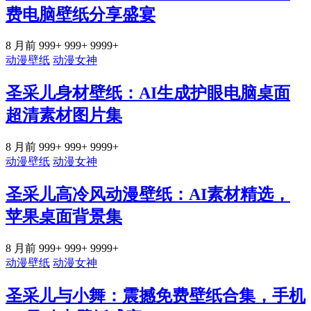
费电脑壁纸分享盛宴
8 月前
999+
999+
9999+
动漫壁纸
动漫女神
圣采儿身材壁纸：AI生成护眼电脑桌面
超清素材图片集
8 月前
999+
999+
9999+
动漫壁纸
动漫女神
圣采儿高冷风动漫壁纸：AI素材精选，
苹果桌面背景集
8 月前
999+
999+
9999+
动漫壁纸
动漫女神
圣采儿与小舞：震撼免费壁纸合集，手机