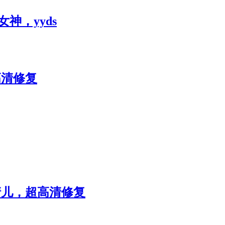
神，yyds
高清修复
清儿，超高清修复