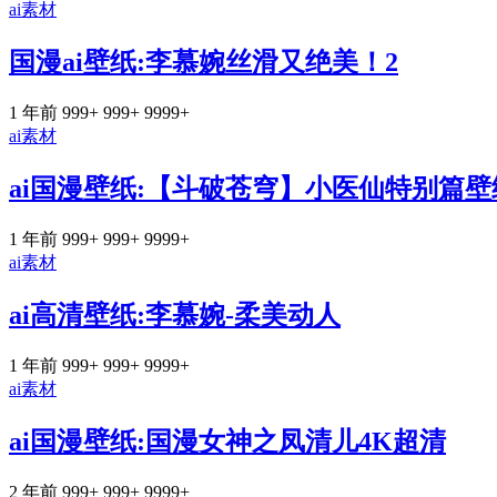
ai素材
国漫ai壁纸:李慕婉丝滑又绝美！2
1 年前
999+
999+
9999+
ai素材
ai国漫壁纸:【斗破苍穹】小医仙特别篇壁
1 年前
999+
999+
9999+
ai素材
ai高清壁纸:李慕婉-柔美动人
1 年前
999+
999+
9999+
ai素材
ai国漫壁纸:国漫女神之凤清儿4K超清
2 年前
999+
999+
9999+