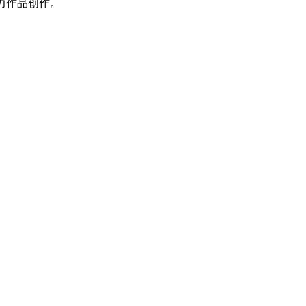
力作品创作。