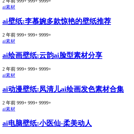
2 年前
999+
999+
9999+
ai素材
ai壁纸:李慕婉多款惊艳的壁纸推荐
2 年前
999+
999+
9999+
ai素材
ai绘画壁纸:云韵ai脸型素材分享
2 年前
999+
999+
9999+
ai素材
ai动漫壁纸:凤清儿ai绘画发色素材合集
2 年前
999+
999+
9999+
ai素材
ai电脑壁纸:小医仙-柔美动人