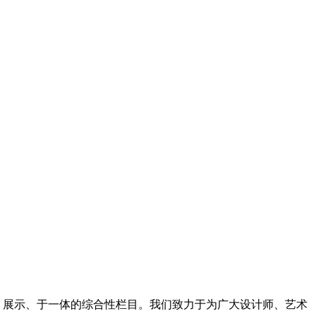
包、展示、于一体的综合性栏目。我们致力于为广大设计师、艺术