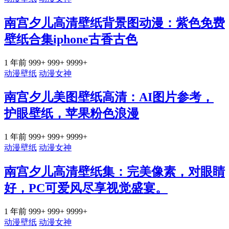
南宫夕儿高清壁纸背景图动漫：紫色免费
壁纸合集iphone古香古色
1 年前
999+
999+
9999+
动漫壁纸
动漫女神
南宫夕儿美图壁纸高清：AI图片参考，
护眼壁纸，苹果粉色浪漫
1 年前
999+
999+
9999+
动漫壁纸
动漫女神
南宫夕儿高清壁纸集：完美像素，对眼睛
好，PC可爱风尽享视觉盛宴。
1 年前
999+
999+
9999+
动漫壁纸
动漫女神