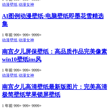
动漫壁纸
动漫女神
AI图例动漫壁纸·电脑壁纸即墨花雪精选
集
1 年前
999+
999+
9999+
动漫壁纸
动漫女神
南宫夕儿屏保壁纸：高品质作品完美像素
win10壁纸ins风
1 年前
999+
999+
9999+
动漫壁纸
动漫女神
南宫夕儿高清壁纸最新版图片：完美高清
极简壁纸苹果锁屏壁纸
1 年前
999+
999+
9999+