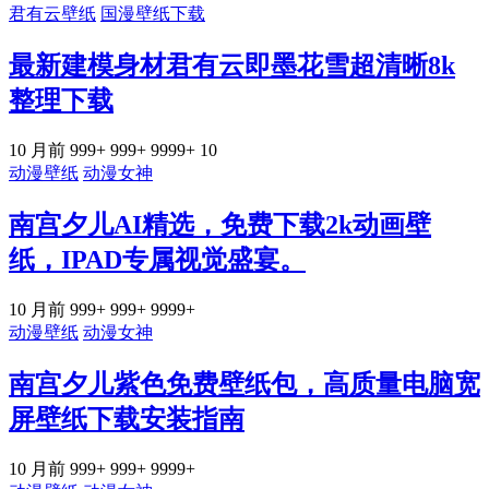
君有云壁纸
国漫壁纸下载
最新建模身材君有云即墨花雪超清晰8k
整理下载
10 月前
999+
999+
9999+
10
动漫壁纸
动漫女神
南宫夕儿AI精选，免费下载2k动画壁
纸，IPAD专属视觉盛宴。
10 月前
999+
999+
9999+
动漫壁纸
动漫女神
南宫夕儿紫色免费壁纸包，高质量电脑宽
屏壁纸下载安装指南
10 月前
999+
999+
9999+