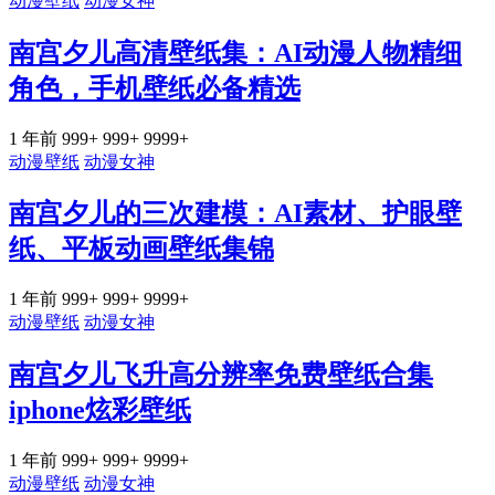
动漫壁纸
动漫女神
南宫夕儿高清壁纸集：AI动漫人物精细
角色，手机壁纸必备精选
1 年前
999+
999+
9999+
动漫壁纸
动漫女神
南宫夕儿的三次建模：AI素材、护眼壁
纸、平板动画壁纸集锦
1 年前
999+
999+
9999+
动漫壁纸
动漫女神
南宫夕儿飞升高分辨率免费壁纸合集
iphone炫彩壁纸
1 年前
999+
999+
9999+
动漫壁纸
动漫女神