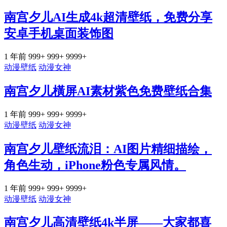
南宫夕儿AI生成4k超清壁纸，免费分享
安卓手机桌面装饰图
1 年前
999+
999+
9999+
动漫壁纸
动漫女神
南宫夕儿橫屏AI素材紫色免费壁纸合集
1 年前
999+
999+
9999+
动漫壁纸
动漫女神
南宫夕儿壁纸流泪：AI图片精细描绘，
角色生动，iPhone粉色专属风情。
1 年前
999+
999+
9999+
动漫壁纸
动漫女神
南宫夕儿高清壁纸4k半屏——大家都喜