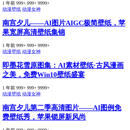
1 年前
999+
999+
9999+
动漫壁纸
动漫女神
南宫夕儿——AI图片AIGC极简壁纸，苹
果宽屏高清壁纸集锦
1 年前
999+
999+
9999+
动漫壁纸
动漫女神
即墨花雪原图集：AI素材壁纸·古风漫画
之美，免费Win10壁纸盛宴
1 年前
999+
999+
9999+
动漫壁纸
动漫女神
南宫夕儿第二季高清图片——AI图例免
费壁纸秀，苹果锁屏新风尚