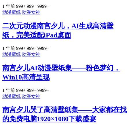
1 年前
999+
999+
9999+
动漫壁纸
动漫女神
二次元动漫南宫夕儿，AI生成高清壁
纸，完美适配iPad桌面
1 年前
999+
999+
9999+
动漫壁纸
动漫女神
南宫夕儿AI动漫壁纸集——粉色梦幻，
Win10高清呈现
1 年前
999+
999+
9999+
动漫壁纸
动漫女神
南宫夕儿哭了高清壁纸集——大家都在找
的免费电脑1920×1080下载盛宴