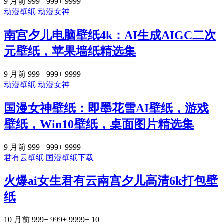
9 月前
999+
999+
9999+
动漫壁纸
动漫女神
南宫夕儿电脑壁纸4k：AI生成AIGC二次
元壁纸，苹果墙纸精选集
9 月前
999+
999+
9999+
动漫壁纸
动漫女神
国漫女神壁纸：即墨花雪AI壁纸，游戏
壁纸，Win10壁纸，桌面图片精选集
9 月前
999+
999+
9999+
君有云壁纸
国漫壁纸下载
火爆ai女生君有云南宫夕儿高清6k打包壁
纸
10 月前
999+
999+
9999+
10