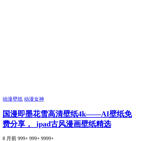
动漫壁纸
动漫女神
国漫即墨花雪高清壁纸4k——AI壁纸免
费分享，_ipad古风漫画壁纸精选
8 月前
999+
999+
9999+