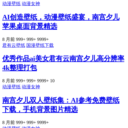
动漫壁纸
动漫女神
AI创造壁纸，动漫壁纸盛宴，南宫夕儿
苹果桌面背景精选
8 月前
999+
999+
9999+
君有云壁纸
国漫壁纸下载
优秀作品ai美女君有云南宫夕儿高分辨率
4k整理打包
8 月前
999+
999+
9999+
10
动漫壁纸
动漫女神
南宫夕儿双人壁纸集：AI参考免费壁纸
下载，手机背景图片精选
8 月前
999+
999+
9999+