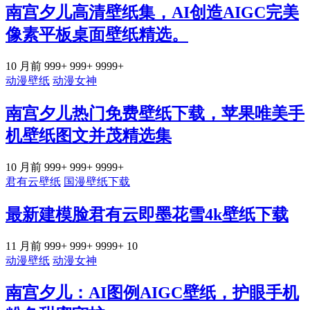
南宫夕儿高清壁纸集，AI创造AIGC完美
像素平板桌面壁纸精选。
10 月前
999+
999+
9999+
动漫壁纸
动漫女神
南宫夕儿热门免费壁纸下载，苹果唯美手
机壁纸图文并茂精选集
10 月前
999+
999+
9999+
君有云壁纸
国漫壁纸下载
最新建模脸君有云即墨花雪4k壁纸下载
11 月前
999+
999+
9999+
10
动漫壁纸
动漫女神
南宫夕儿：AI图例AIGC壁纸，护眼手机