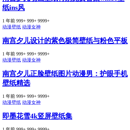
纸ins风
1 年前
999+
999+
9999+
动漫壁纸
动漫女神
南宫夕儿设计的紫色极简壁纸与粉色平板
1 年前
999+
999+
9999+
动漫壁纸
动漫女神
南宫夕儿正脸壁纸图片动漫男：护眼手机
壁纸精选
1 年前
999+
999+
9999+
动漫壁纸
动漫女神
即墨花雪4k竖屏壁纸集
1 年前
999+
999+
9999+