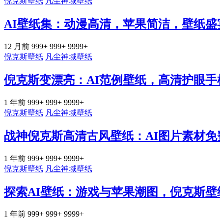
倪克斯壁纸
凡尘神域壁纸
AI壁纸集：动漫高清，苹果简洁，壁纸盛
12 月前
999+
999+
9999+
倪克斯壁纸
凡尘神域壁纸
倪克斯变漂亮：AI范例壁纸，高清护眼手
1 年前
999+
999+
9999+
倪克斯壁纸
凡尘神域壁纸
战神倪克斯高清古风壁纸：AI图片素材免费
1 年前
999+
999+
9999+
倪克斯壁纸
凡尘神域壁纸
探索AI壁纸：游戏与苹果潮图，倪克斯壁
1 年前
999+
999+
9999+