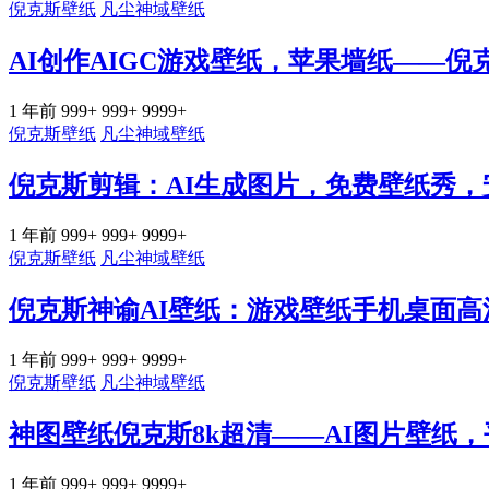
倪克斯壁纸
凡尘神域壁纸
AI创作AIGC游戏壁纸，苹果墙纸——倪
1 年前
999+
999+
9999+
倪克斯壁纸
凡尘神域壁纸
倪克斯剪辑：AI生成图片，免费壁纸秀
1 年前
999+
999+
9999+
倪克斯壁纸
凡尘神域壁纸
倪克斯神谕AI壁纸：游戏壁纸手机桌面高
1 年前
999+
999+
9999+
倪克斯壁纸
凡尘神域壁纸
神图壁纸倪克斯8k超清——AI图片壁纸
1 年前
999+
999+
9999+