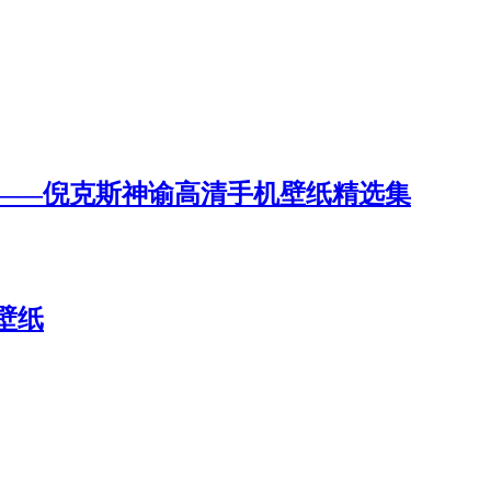
0壁纸——倪克斯神谕高清手机壁纸精选集
壁纸