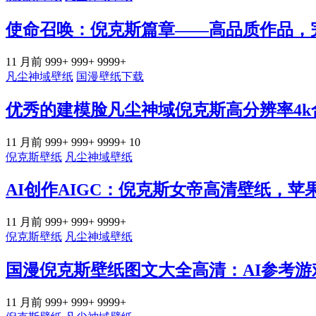
使命召唤：倪克斯篇章——高品质作品，
11 月前
999+
999+
9999+
凡尘神域壁纸
国漫壁纸下载
优秀的建模脸凡尘神域倪克斯高分辨率4k
11 月前
999+
999+
9999+
10
倪克斯壁纸
凡尘神域壁纸
AI创作AIGC：倪克斯女帝高清壁纸，苹
11 月前
999+
999+
9999+
倪克斯壁纸
凡尘神域壁纸
国漫倪克斯壁纸图文大全高清：AI参考游戏壁
11 月前
999+
999+
9999+