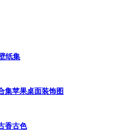
壁纸集
合集苹果桌面装饰图
古香古色