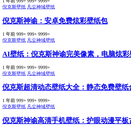
1 年前
999+
999+
9999+
倪克斯壁纸
凡尘神域壁纸
倪克斯神谕：安卓免费炫彩壁纸包
1 年前
999+
999+
9999+
倪克斯壁纸
凡尘神域壁纸
AI壁纸：倪克斯神谕完美像素，电脑炫彩
1 年前
999+
999+
9999+
倪克斯壁纸
凡尘神域壁纸
倪克斯超清动态壁纸大全：静态免费壁纸
1 年前
999+
999+
9999+
倪克斯壁纸
凡尘神域壁纸
倪克斯神谕高清手机壁纸：护眼动漫平板