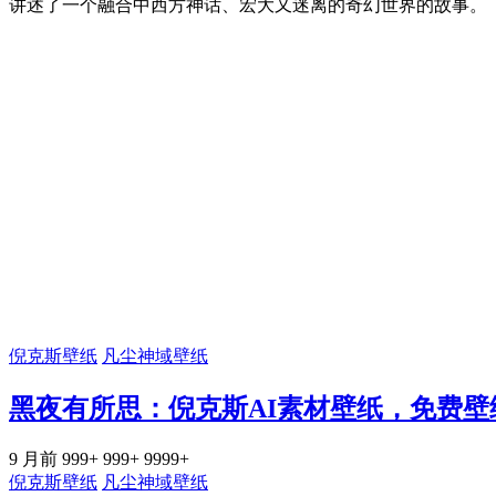
讲述了一个融合中西方神话、宏大又迷离的奇幻世界的故事。
倪克斯壁纸
凡尘神域壁纸
黑夜有所思：倪克斯AI素材壁纸，免费
9 月前
999+
999+
9999+
倪克斯壁纸
凡尘神域壁纸