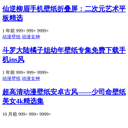
仙逆柳眉手机壁纸折叠屏：二次元艺术平
板精选
1 年前
999+
999+
9999+
动漫壁纸
动漫女神
斗罗大陆橘子姐幼年壁纸专集免费下载手
机ins风
1 年前
999+
999+
9999+
动漫壁纸
动漫女神
超高清动漫壁纸安卓古风——少司命壁纸
美女4k精选集
10 月前
999+
999+
9999+