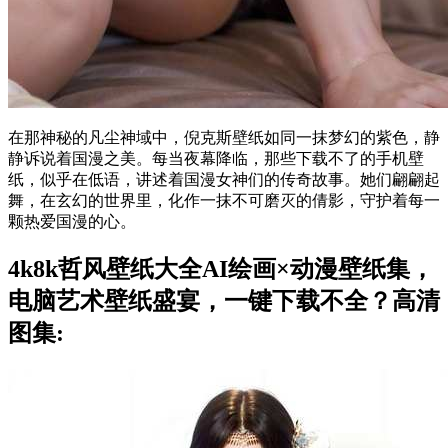
在那神秘的凡尘神域中，倪克斯壁纸如同一抹梦幻的紫色，静
静诉说着国漫之美。每当夜幕降临，那些下载不了的手机壁
纸，似乎在低语，讲述着国漫女神们的传奇故事。她们翩翩起
舞，在玄幻的世界里，化作一抹不可磨灭的倩影，守护着每一
颗热爱国漫的心。
4k8k哲风壁纸大全AI绘画×动漫壁纸集，
电脑艺术壁纸盛宴，一键下载不全？高清
图集: