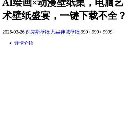
AI绘画×动漫壁纸集，电脑艺
术壁纸盛宴，一键下载不全？
2025-03-26
倪克斯壁纸
凡尘神域壁纸
999+
999+
9999+
详情介绍