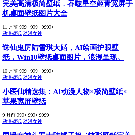
完美高清极简壁纸，吞噬星空姬青宽屏手
机桌面壁纸图片大全
11 月前
999+
999+
9999+
动漫壁纸
动漫女神
诛仙鬼厉陆雪琪大婚，AI绘画护眼壁
纸，Win10壁纸桌面图片，浪漫呈现。
10 月前
999+
999+
9999+
动漫壁纸
动漫女神
小医仙精选集：AI动漫人物×极简壁纸×
苹果宽屏壁纸
9 月前
999+
999+
9999+
动漫壁纸
动漫女神