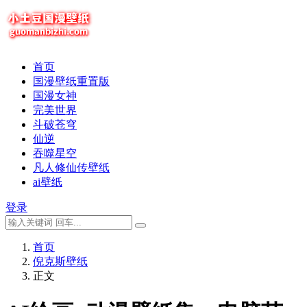
首页
国漫壁纸重置版
国漫女神
完美世界
斗破苍穹
仙逆
吞噬星空
凡人修仙传壁纸
ai壁纸
登录
首页
倪克斯壁纸
正文