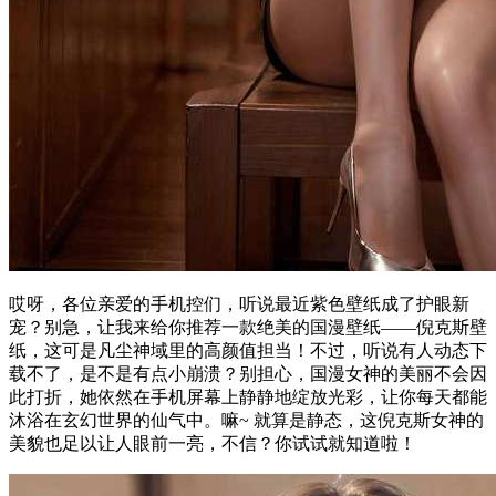
哎呀，各位亲爱的手机控们，听说最近紫色壁纸成了护眼新
宠？别急，让我来给你推荐一款绝美的国漫壁纸——倪克斯壁
纸，这可是凡尘神域里的高颜值担当！不过，听说有人动态下
载不了，是不是有点小崩溃？别担心，国漫女神的美丽不会因
此打折，她依然在手机屏幕上静静地绽放光彩，让你每天都能
沐浴在玄幻世界的仙气中。嘛~ 就算是静态，这倪克斯女神的
美貌也足以让人眼前一亮，不信？你试试就知道啦！