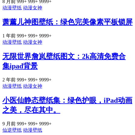
8 月前
999+
999+
9999+
动漫壁纸
动漫女神
萧薰儿神图壁纸：绿色完美像素平板锁屏
1 年前
999+
999+
9999+
动漫壁纸
动漫女神
无限世界詹岚壁纸图文：2k高清免费合
集ipad背景
2 年前
999+
999+
9999+
动漫壁纸
动漫女神
小医仙静态壁纸集：绿色护眼，iPad动画
之美，尽在其中。
9 月前
999+
999+
9999+
仙逆壁纸
动漫壁纸