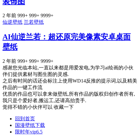
装饰图
2 年前
999+
999+
9999+
仙逆壁纸
兰若壁纸
AI仙逆兰若：超还原完美像素安卓桌面
壁纸
2 年前
999+
999+
9999+
感谢您光临本站,一直以来都是用爱发电,为学习ai绘画的小伙
伴们提供素材与图生图的灵感.
之后有时间的话还会标注上使用WD14反推的提示词,以及精美
作品的一键工作流
优质的作品也可以拿来做壁纸,所有作品的版权归创作者所有,
我只是个爱好者,搬运工,还请高抬贵手.
觉得不错的小伙伴可以 收藏一下
回到首页
国漫壁纸下载
限时年vip6.5