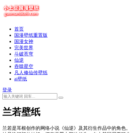
首页
国漫壁纸重置版
国漫女神
完美世界
斗破苍穹
仙逆
吞噬星空
凡人修仙传壁纸
ai壁纸
登录
兰若壁纸
兰若是耳根创作的网络小说《仙逆》及其衍生作品中的角色。