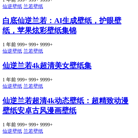
仙逆壁纸
兰若壁纸
白底仙逆兰若：AI生成壁纸，护眼壁
纸，苹果炫彩壁纸集锦
1 年前
999+
999+
9999+
仙逆壁纸
兰若壁纸
仙逆兰若4k超清美女壁纸集
1 年前
999+
999+
9999+
仙逆壁纸
兰若壁纸
仙逆兰若超清4k动态壁纸：超精致动漫
壁纸安卓古风漫画壁纸
1 年前
999+
999+
9999+
仙逆壁纸
兰若壁纸