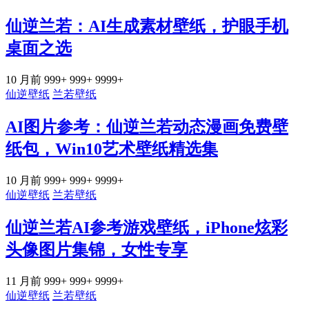
仙逆兰若：AI生成素材壁纸，护眼手机
桌面之选
10 月前
999+
999+
9999+
仙逆壁纸
兰若壁纸
AI图片参考：仙逆兰若动态漫画免费壁
纸包，Win10艺术壁纸精选集
10 月前
999+
999+
9999+
仙逆壁纸
兰若壁纸
仙逆兰若AI参考游戏壁纸，iPhone炫彩
头像图片集锦，女性专享
11 月前
999+
999+
9999+
仙逆壁纸
兰若壁纸