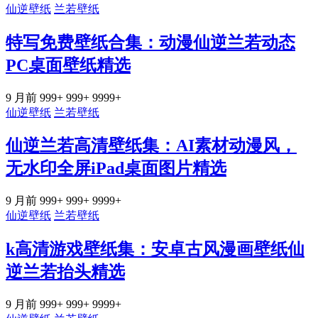
仙逆壁纸
兰若壁纸
特写免费壁纸合集：动漫仙逆兰若动态
PC桌面壁纸精选
9 月前
999+
999+
9999+
仙逆壁纸
兰若壁纸
仙逆兰若高清壁纸集：AI素材动漫风，
无水印全屏iPad桌面图片精选
9 月前
999+
999+
9999+
仙逆壁纸
兰若壁纸
k高清游戏壁纸集：安卓古风漫画壁纸仙
逆兰若抬头精选
9 月前
999+
999+
9999+