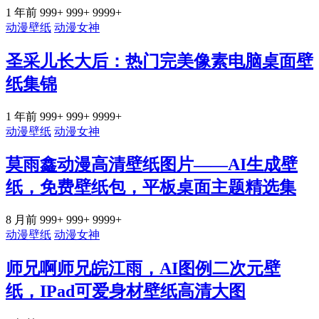
1 年前
999+
999+
9999+
动漫壁纸
动漫女神
圣采儿长大后：热门完美像素电脑桌面壁
纸集锦
1 年前
999+
999+
9999+
动漫壁纸
动漫女神
莫雨鑫动漫高清壁纸图片——AI生成壁
纸，免费壁纸包，平板桌面主题精选集
8 月前
999+
999+
9999+
动漫壁纸
动漫女神
师兄啊师兄皖江雨，AI图例二次元壁
纸，IPad可爱身材壁纸高清大图