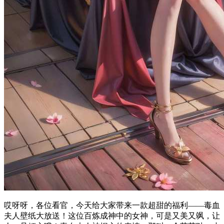
哎呀呀，各位看官，今天给大家带来一款超甜的福利——毒血
夫人壁纸大放送！这位百炼成神中的女神，可是又美又飒，让