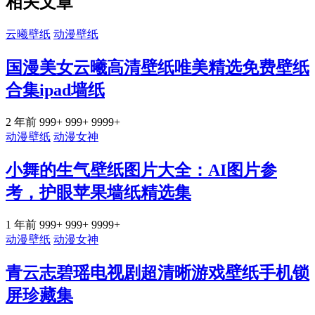
相关文章
云曦壁纸
动漫壁纸
国漫美女云曦高清壁纸唯美精选免费壁纸
合集ipad墙纸
2 年前
999+
999+
9999+
动漫壁纸
动漫女神
小舞的生气壁纸图片大全：AI图片参
考，护眼苹果墙纸精选集
1 年前
999+
999+
9999+
动漫壁纸
动漫女神
青云志碧瑶电视剧超清晰游戏壁纸手机锁
屏珍藏集