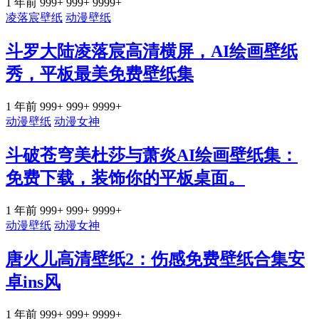
1 年前
999+
999+
9999+
凌落宸壁纸
动漫壁纸
斗罗大陆凌落宸高清横屏，AI绘画壁纸
秀，平板最美免费壁纸集
1 年前
999+
999+
9999+
动漫壁纸
动漫女神
斗破苍穹美杜莎与萧炎AI绘画壁纸集：
免费下载，装饰你的平板桌面。
1 年前
999+
999+
9999+
动漫壁纸
动漫女神
唐火儿高清壁纸2：伤感免费壁纸合集安
卓ins风
1 年前
999+
999+
9999+