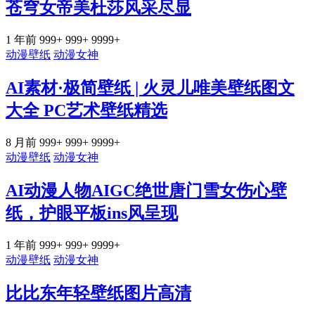
苍穹女帝美杜莎风采尽显
1 年前
999+
999+
9999+
动漫壁纸
动漫女神
AI素材·极简壁纸 | 火灵儿唯美壁纸图文
大全 PC艺术壁纸精选
8 月前
999+
999+
9999+
动漫壁纸
动漫女神
AI动漫人物AIGC绝世唐门雪女伤心壁
纸，护眼平板ins风呈现
1 年前
999+
999+
9999+
动漫壁纸
动漫女神
比比东年轻壁纸图片高清