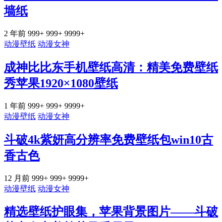
墙纸
2 年前
999+
999+
9999+
动漫壁纸
动漫女神
成神比比东手机壁纸高清：精美免费壁纸
秀苹果1920×1080壁纸
1 年前
999+
999+
9999+
动漫壁纸
动漫女神
斗破4k紫妍高分辨率免费壁纸包win10古
香古色
12 月前
999+
999+
9999+
动漫壁纸
动漫女神
精选壁纸护眼集，苹果背景图片——斗破