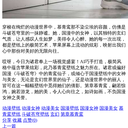
穿梭在绚烂的动漫世界中，慕青鸾那不染尘埃的容颜，仿佛是
斗破苍穹里的一抹静谧。她，国漫中的女神，以其独特的玄幻
气质，让人感叹人生如梦，美得令人心醉。她的每一次出现，
都是壁纸上的极简艺术，苹果屏幕上流动的炫彩，映射出我们
心中那份对美好的无限向往。
哎呀，今日为诸君奉上一场视觉盛宴！AI巧手打造，极简风
格中蕴含苹果炫彩，此乃慕青鸾壁纸之魅力所在。诸君或偏好
国漫《斗破苍穹》中的青鸾仙子，或倾心于国漫壁纸中的女神
与美女，无论是玄幻世界里的仙子，还是动漫世界中的丽人，
皆可在这一幅幅壁纸中觅得她们的倩影。第章慕青鸾，翩若惊
鸿，婉若游龙，她的美，令人心向往之，如诗如画，不负国漫
女神之美誉。
动漫壁纸
动漫女神
动漫美女
国漫壁纸
国漫女神
国漫美女
慕
青鸾壁纸
斗破苍穹壁纸
玄幻
第章慕青鸾
分享
收藏
点赞(
0
)
上一篇