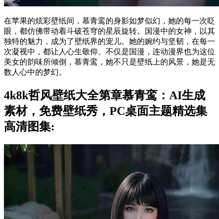
在苹果的炫彩壁纸间，慕青鸾的身影如梦似幻，她的每一次眨
眼，都仿佛带动着斗破苍穹的星辰旋转。国漫中的女神，以其
独特的魅力，成为了壁纸界的宠儿。她的婉约与坚韧，在每一
次凝视中，都让人心生敬仰。不仅是国漫，连动漫界也为这位
美女的韵味所倾倒，慕青鸾，她不只是壁纸上的风景，她是无
数人心中的梦幻。
4k8k哲风壁纸大全第章慕青鸾：AI生成
素材，免费壁纸秀，PC桌面主题精选集
高清图集: