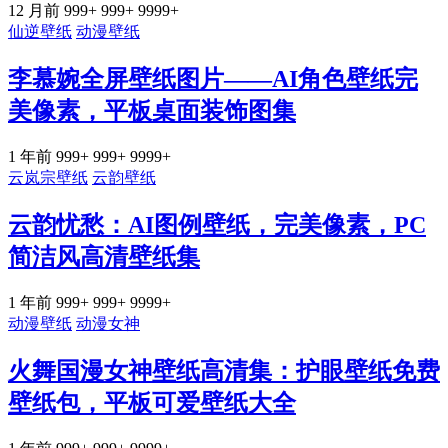
12 月前
999+
999+
9999+
仙逆壁纸
动漫壁纸
李慕婉全屏壁纸图片——AI角色壁纸完
美像素，平板桌面装饰图集
1 年前
999+
999+
9999+
云岚宗壁纸
云韵壁纸
云韵忧愁：AI图例壁纸，完美像素，PC
简洁风高清壁纸集
1 年前
999+
999+
9999+
动漫壁纸
动漫女神
火舞国漫女神壁纸高清集：护眼壁纸免费
壁纸包，平板可爱壁纸大全