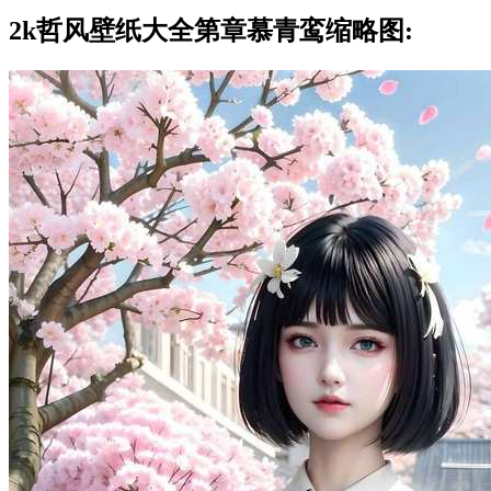
2k哲风壁纸大全第章慕青鸾缩略图: