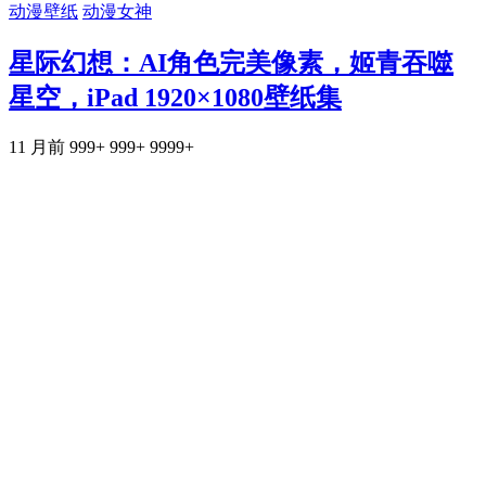
动漫壁纸
动漫女神
星际幻想：AI角色完美像素，姬青吞噬
星空，iPad 1920×1080壁纸集
11 月前
999+
999+
9999+