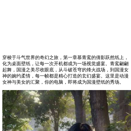
穿梭于斗气世界的奇幻之旅，第一章慕青鸾的倩影跃然纸上，
化为桌面壁纸，让每一次开机都成为一场视觉盛宴。青鸾翩翩
起舞，国漫之美尽收眼底，从斗破苍穹的烽火战场，到国漫女
神的婉约柔情，每一帧都是精心打造的玄幻盛宴。这里是动漫
女神与美女的汇聚，你的电脑，即将成为国漫壁纸的秀场。