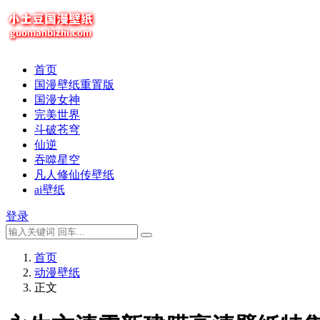
首页
国漫壁纸重置版
国漫女神
完美世界
斗破苍穹
仙逆
吞噬星空
凡人修仙传壁纸
ai壁纸
登录
首页
动漫壁纸
正文