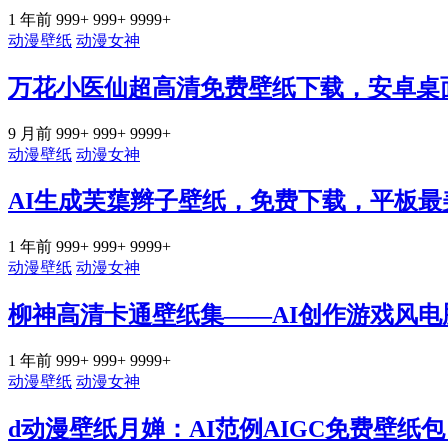
1 年前
999+
999+
9999+
动漫壁纸
动漫女神
万花小医仙超高清免费壁纸下载，安卓桌
9 月前
999+
999+
9999+
动漫壁纸
动漫女神
AI生成芙蕖辫子壁纸，免费下载，平板最
1 年前
999+
999+
9999+
动漫壁纸
动漫女神
柳神高清卡通壁纸集——AI创作游戏风电
1 年前
999+
999+
9999+
动漫壁纸
动漫女神
d动漫壁纸月婵：AI范例AIGC免费壁纸