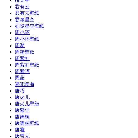
司芸香
君有云
君有云壁纸
吞噬星空
吞噬星空壁纸
周小环
周小环壁纸
周漪
周漪壁纸
周紫虹
周紫虹壁纸
周紫陌
周茹
哪吒闹海
唐巧
唐火儿
唐火儿壁纸
唐紫尘
唐舞桐
唐舞桐壁纸
唐雅
唐雪见