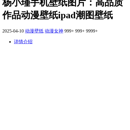
杨小瑾手机壁纸图片：高品质
作品动漫壁纸ipad潮图壁纸
2025-04-10
动漫壁纸
动漫女神
999+
999+
9999+
详情介绍