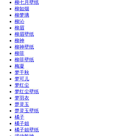
柳七月壁纸
柳如烟
柳梦璃
柳沁
柳眉
柳眉壁纸
柳神
柳神壁纸
柳菲
柳菲壁纸
梅凝
梦千秋
梦可儿
梦红尘
梦红尘壁纸
梦羽衣
楚灵玉
楚灵玉壁纸
橘子
橘子姐
橘子姐壁纸