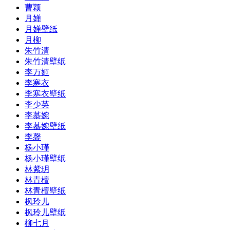
曹颖
月婵
月婵壁纸
月柳
朱竹清
朱竹清壁纸
李万姬
李寒衣
李寒衣壁纸
李少英
李慕婉
李慕婉壁纸
李馨
杨小瑾
杨小瑾壁纸
林紫玥
林青檀
林青檀壁纸
枫玲儿
枫玲儿壁纸
柳七月