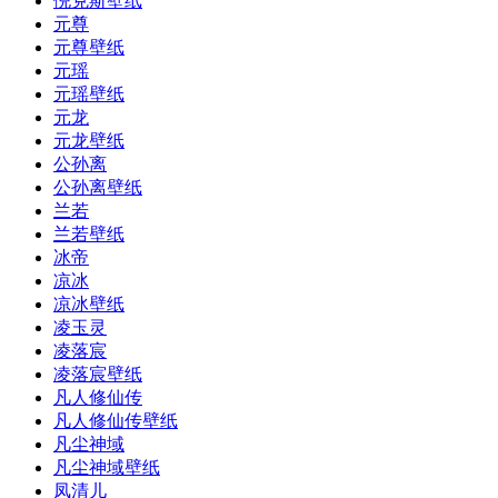
倪克斯壁纸
元尊
元尊壁纸
元瑶
元瑶壁纸
元龙
元龙壁纸
公孙离
公孙离壁纸
兰若
兰若壁纸
冰帝
凉冰
凉冰壁纸
凌玉灵
凌落宸
凌落宸壁纸
凡人修仙传
凡人修仙传壁纸
凡尘神域
凡尘神域壁纸
凤清儿