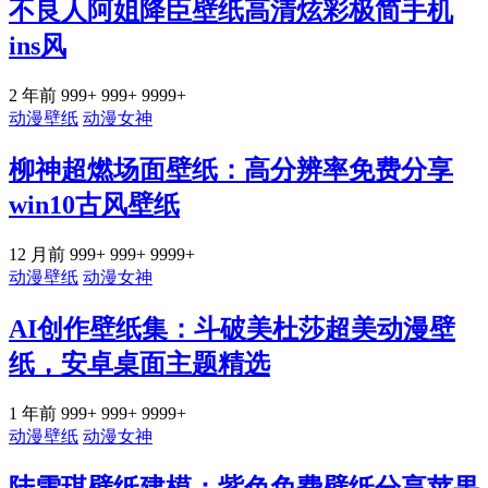
不良人阿姐降臣壁纸高清炫彩极简手机
ins风
2 年前
999+
999+
9999+
动漫壁纸
动漫女神
柳神超燃场面壁纸：高分辨率免费分享
win10古风壁纸
12 月前
999+
999+
9999+
动漫壁纸
动漫女神
AI创作壁纸集：斗破美杜莎超美动漫壁
纸，安卓桌面主题精选
1 年前
999+
999+
9999+
动漫壁纸
动漫女神
陆雪琪壁纸建模：紫色免费壁纸分享苹果