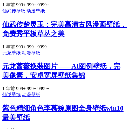
1 年前
999+
999+
9999+
仙武传壁纸
动漫壁纸
仙武传楚灵玉：完美高清古风漫画壁纸，
免费秀平板草丛之美
1 年前
999+
999+
9999+
元龙壁纸
动漫壁纸
元龙蔷薇换装图片——AI图例壁纸，完
美像素，安卓宽屏壁纸集锦
1 年前
999+
999+
9999+
仙逆壁纸
动漫壁纸
紫色精细角色李慕婉原图全身壁纸win10
最美壁纸