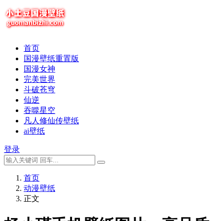
首页
国漫壁纸重置版
国漫女神
完美世界
斗破苍穹
仙逆
吞噬星空
凡人修仙传壁纸
ai壁纸
登录
首页
动漫壁纸
正文