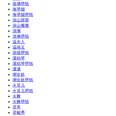
洛璃壁纸
海琴烟
海琴烟壁纸
涂山蓉蓉
涂山雅雅
清漪
清漪壁纸
温夫人
温珞玉
游戏壁纸
溪幼琴
溪幼琴壁纸
潇潇
潮女妖
潮女妖壁纸
火灵儿
火灵儿壁纸
火舞
火舞壁纸
灵帝
灵毓秀