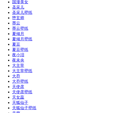
国漫美女
圣采儿
圣采儿壁纸
堕玄师
墨云
墨云壁纸
夏倾月
夏倾月壁纸
夏豆
夏豆壁纸
夜小泪
夜未央
大主宰
大主宰壁纸
大乔
大乔壁纸
天使彦
天使彦壁纸
天女蕊
天狐仙子
天狐仙子壁纸