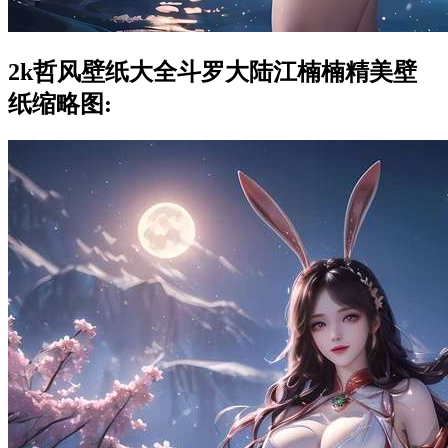
2k哲风壁纸大全斗罗大陆江楠楠精美壁
纸缩略图: