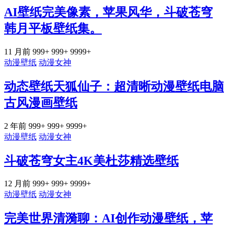
AI壁纸完美像素，苹果风华，斗破苍穹
韩月平板壁纸集。
11 月前
999+
999+
9999+
动漫壁纸
动漫女神
动态壁纸天狐仙子：超清晰动漫壁纸电脑
古风漫画壁纸
2 年前
999+
999+
9999+
动漫壁纸
动漫女神
斗破苍穹女主4K美杜莎精选壁纸
12 月前
999+
999+
9999+
动漫壁纸
动漫女神
完美世界清漪聊：AI创作动漫壁纸，苹