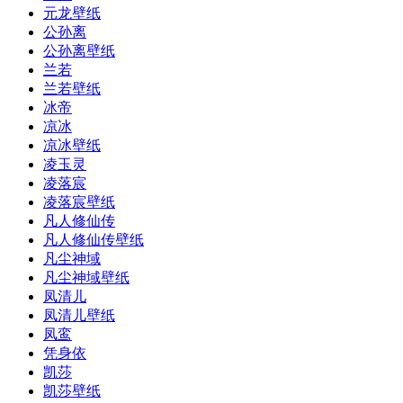
元龙壁纸
公孙离
公孙离壁纸
兰若
兰若壁纸
冰帝
凉冰
凉冰壁纸
凌玉灵
凌落宸
凌落宸壁纸
凡人修仙传
凡人修仙传壁纸
凡尘神域
凡尘神域壁纸
凤清儿
凤清儿壁纸
凤鸾
凭身依
凯莎
凯莎壁纸