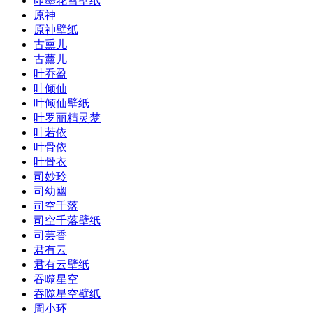
即墨花雪壁纸
原神
原神壁纸
古熏儿
古薰儿
叶乔盈
叶倾仙
叶倾仙壁纸
叶罗丽精灵梦
叶若依
叶骨依
叶骨衣
司妙玲
司幼幽
司空千落
司空千落壁纸
司芸香
君有云
君有云壁纸
吞噬星空
吞噬星空壁纸
周小环