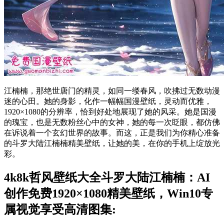
江楠楠，那绝世唐门的精灵，如同一缕春风，吹拂过无数动漫
迷的心田。她的身影，化作一幅幅国漫壁纸，灵动而优雅，
1920×1080的分辨率，恰到好处地展现了她的风采。她是国漫
的瑰宝，也是无数粉丝心中的女神，她的每一次眨眼，都仿佛
在诉说着一个玄幻世界的故事。而这，正是我们为你精心准备
的斗罗大陆江楠楠精美壁纸，让她的美，在你的手机上绽放光
彩。
4k8k哲风壁纸大全斗罗大陆江楠楠：AI
创作免费1920×1080精美壁纸，Win10专
属视觉享受高清图集: