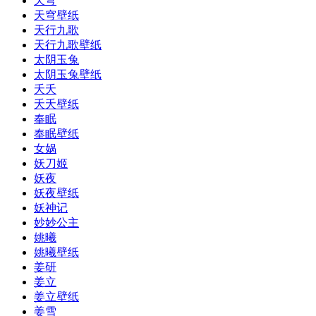
天穹
天穹壁纸
天行九歌
天行九歌壁纸
太阴玉兔
太阴玉兔壁纸
夭夭
夭夭壁纸
奉眠
奉眠壁纸
女娲
妖刀姬
妖夜
妖夜壁纸
妖神记
妙妙公主
姚曦
姚曦壁纸
姜研
姜立
姜立壁纸
姜雪