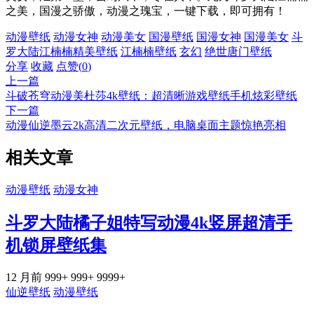
之美，国漫之骄傲，动漫之瑰宝，一键下载，即可拥有！
动漫壁纸
动漫女神
动漫美女
国漫壁纸
国漫女神
国漫美女
斗
罗大陆江楠楠精美壁纸
江楠楠壁纸
玄幻
绝世唐门壁纸
分享
收藏
点赞(
0
)
上一篇
斗破苍穹动漫美杜莎4k壁纸：超清晰游戏壁纸手机炫彩壁纸
下一篇
动漫仙逆墨云2k高清二次元壁纸，电脑桌面主题惊艳亮相
相关文章
动漫壁纸
动漫女神
斗罗大陆橘子姐特写动漫4k竖屏超清手
机锁屏壁纸集
12 月前
999+
999+
9999+
仙逆壁纸
动漫壁纸