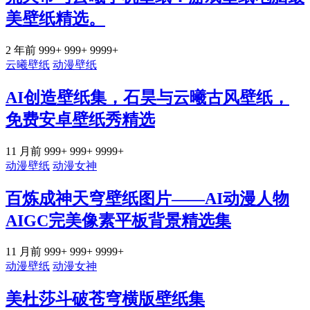
美壁纸精选。
2 年前
999+
999+
9999+
云曦壁纸
动漫壁纸
AI创造壁纸集，石昊与云曦古风壁纸，
免费安卓壁纸秀精选
11 月前
999+
999+
9999+
动漫壁纸
动漫女神
百炼成神天穹壁纸图片——AI动漫人物
AIGC完美像素平板背景精选集
11 月前
999+
999+
9999+
动漫壁纸
动漫女神
美杜莎斗破苍穹横版壁纸集