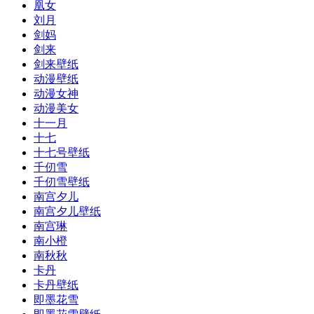
凰女
刘月
剑妈
剑来
剑来壁纸
动漫壁纸
动漫女神
动漫美女
十一月
十七
十七号壁纸
千仞雪
千仞雪壁纸
南宫夕儿
南宫夕儿壁纸
南宫琳
南小橙
南秋秋
卡丹
卡丹壁纸
即墨花雪