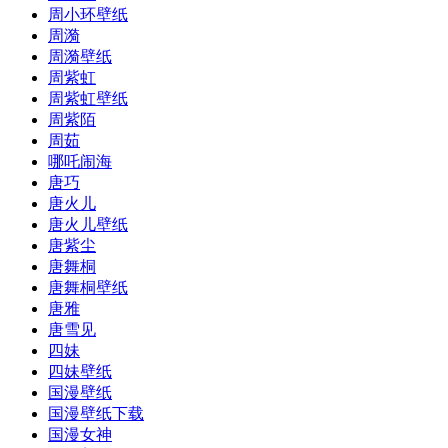
周小环壁纸
周漪
周漪壁纸
周紫虹
周紫虹壁纸
周紫陌
周茹
哪吒闹海
唐巧
唐火儿
唐火儿壁纸
唐紫尘
唐舞桐
唐舞桐壁纸
唐雅
唐雪见
四妹
四妹壁纸
国漫壁纸
国漫壁纸下载
国漫女神