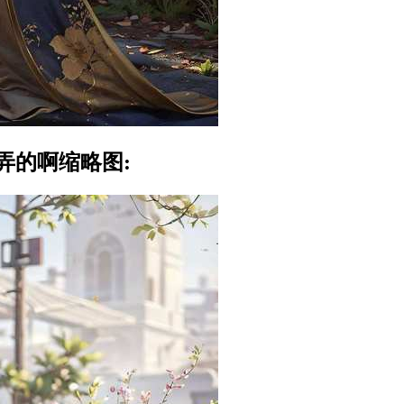
弄的啊缩略图: