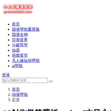
首页
国漫壁纸重置版
国漫女神
完美世界
斗破苍穹
仙逆
吞噬星空
凡人修仙传壁纸
ai壁纸
登录
首页
动漫壁纸
正文