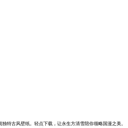
就独特古风壁纸。轻点下载，让永生方清雪陪你领略国漫之美。