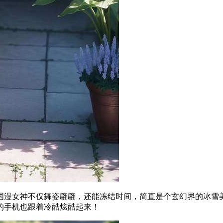
国漫女神不仅舞姿翩翩，还能冻结时间，简直是个玄幻界的冰雪
的手机也跟着冷酷炫酷起来！