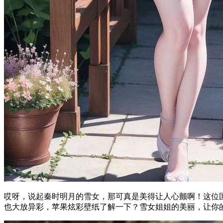
哎呀，说起秦时明月的雪女，那可真是美得让人心颤啊！这位
也大放异彩，苹果炫彩壁纸了解一下？雪女姐姐的美丽，让你