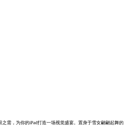
需，为你的iPad打造一场视觉盛宴。置身于雪女翩翩起舞的