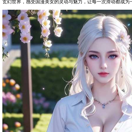
玄幻世界，感受国漫美女的灵动与魅力，让每一次滑动都成为