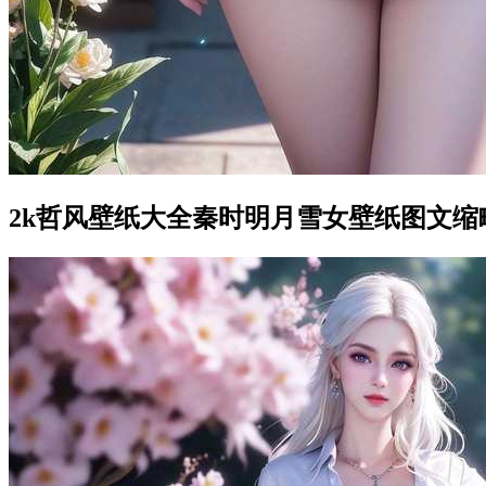
2k哲风壁纸大全秦时明月雪女壁纸图文缩